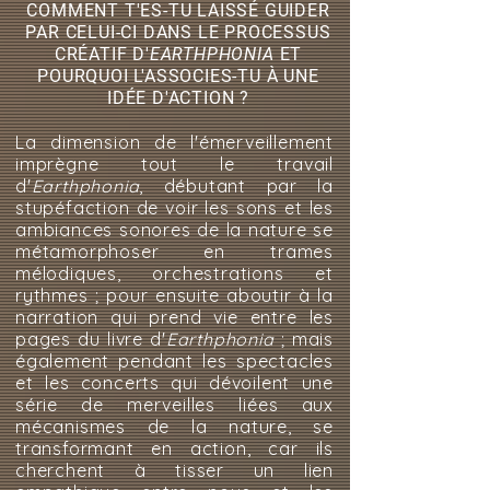
COMMENT T'ES-TU LAISSÉ GUIDER
PAR CELUI-CI DANS LE PROCESSUS
CRÉATIF D'
EARTHPHONIA
ET
POURQUOI L'ASSOCIES-TU À UNE
IDÉE D'ACTION ?
La dimension de l'émerveillement
imprègne tout le travail
d'
Earthphonia
, débutant par la
stupéfaction de voir les sons et les
ambiances sonores de la nature se
métamorphoser en trames
mélodiques, orchestrations et
rythmes ; pour ensuite aboutir à la
narration qui prend vie entre les
pages du livre d'
Earthphonia
; mais
également pendant les spectacles
et les concerts qui dévoilent une
série de merveilles liées aux
mécanismes de la nature, se
transformant en action, car ils
cherchent à tisser un lien