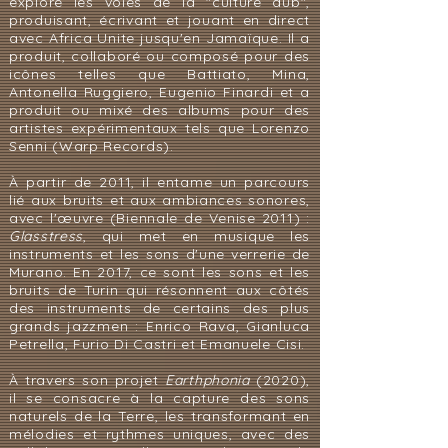
exploré les voies de la "culture dub",
produisant, écrivant et jouant en direct
avec Africa Unite jusqu'en Jamaïque. Il a
produit, collaboré ou composé pour des
icônes telles que Battiato, Mina,
Antonella Ruggiero, Eugenio Finardi et a
produit ou mixé des albums pour des
artistes expérimentaux tels que Lorenzo
Senni (Warp Records).
À partir de 2011, il entame un parcours
lié aux bruits et aux ambiances sonores,
avec l'œuvre (Biennale de Venise 2011) :
Glasstress
, qui met en musique les
instruments et les sons d'une verrerie de
Murano. En 2017, ce sont les sons et les
bruits de Turin qui résonnent aux côtés
des instruments de certains des plus
grands jazzmen : Enrico Rava, Gianluca
Petrella, Furio Di Castri et Emanuele Cisi.
À travers son projet
Earthphonia
(2020),
il se consacre à la capture des sons
naturels de la Terre, les transformant en
mélodies et rythmes uniques, avec des