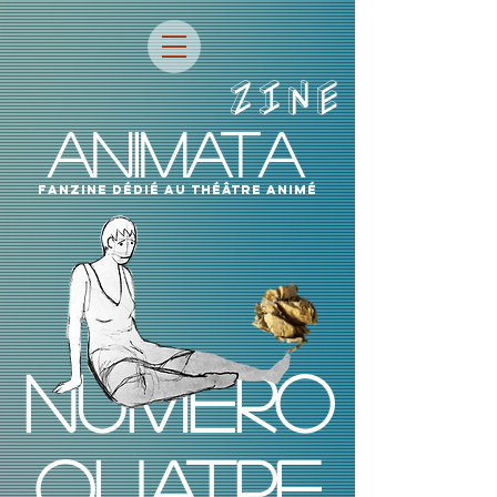
ZINE
ANIMATA
fanzine dÉdIÉ AU THÉÂTRE ANIMÉ
NUMÉRO
QUATRE