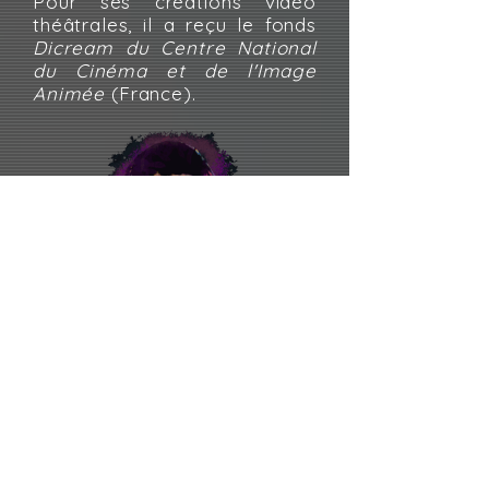
Pour ses créations vidéo
théâtrales, il a reçu le fonds
Dicream du Centre National
du Cinéma et de l'Image
Animée
(France).
Cristina Grazioli
Elle enseigne
Histoire et
esthétique de la lumière sur
scène
et
Théâtres de
Figures, histoires et
esthétiques
à l'Université de
Padoue. Elle est membre de