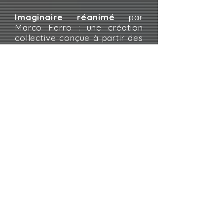
Imaginaire réanimé
par
Marco Ferro : une création
collective conçue à partir des
scraps, croquis et prototypes
abandonnés d'artistes qui
voudront jouer le jeu.
Cinéma animé
par
Alessandro Palmeri : un
voyage dans les méandres du
cinéma à la recherche de la
marionnette là où on l'attend
le moins.
Musique animée
par
Alessandra Amicarelli avec la
participation des lecteurs :
une collection de vidéoclips
où la marionnette est
protagoniste.