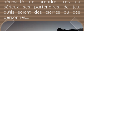
nécessité de prendre très au
sérieux ses partenaires de jeu,
qu'ils soient des pierres ou des
personnes...
Rafi Martin-
Résonances
- ©photo Rafi Martin
Ainsi, "Resonancias", une
exploration née de la recherche
d'un sens commun entre
l'anthropologie et les formes
animées, s'est progressivement
transformée en une installation
performative où, entre autres, 5
petits fragments d'une même
météorite tombée en Argentine il y
a 5000 ans, pesant environ 200-
250 g, des aimants de tailles