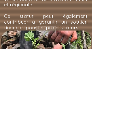
et régionale.
Ce statut peut également
contribuer à garantir un soutien
financier pour les projets futurs.
Résidence Artistique Vale Alvoredo
Carolina :
La philosophie de l'Espace de
Résidence Artistique Vale
Arvoredo est profondément
enracinée dans la participation
sociale à travers l'art et le
respect de la nature.
Par conséquent, nous cherchons