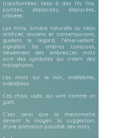
transformées, liées à des fils fins,
portées, déplacées, déplacées,
utilisées.
Les mots, lumière naturelle ou néon
artificiel, anciens et contemporains,
guident le regard, l'émerveillent,
signalent les ombres curieuses,
deviennent des ombres.​Les mots
sont des symboles qui créent des
métaphores.
Les mots sur le noir, indélébiles,
indélébiles.
Ces choix, usés, qui vont comme un
gant.
C'est ainsi que la marionnette
devient le moyen, la suggestion,
d'une animation possible des mots.