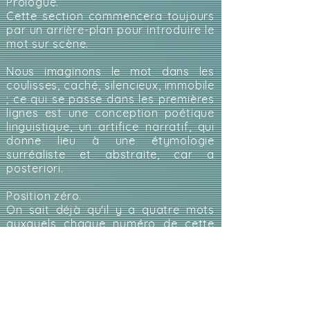
Prologue.
Cette section commencera toujours
par un arrière-plan pour introduire le
mot sur scène.
Nous imaginons le mot dans les
coulisses, caché, silencieux, immobile
; ce qui se passe dans les premières
lignes est une conception poétique
linguistique, un artifice narratif, qui
donne lieu à une étymologie
surréaliste et abstraite, car a
posteriori.
​Position zéro.
On sait déjà qu'il y a quatre mots
auxquels chaque numéro de cette
chronique sera consacré : eau, feu,
air, terre.
Nos yeux sont contemplatifs envers
eux.
Ce qui va se passer ensuite est un