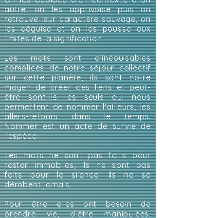
autre, on les apprivoise puis on
retrouve leur caractère sauvage, on
les déguise et on les pousse aux
limites de la signification.
Les mots sont d'inépuisables
complices de notre séjour collectif
sur cette planète, ils sont notre
moyen de créer des liens et peut-
être sont-ils les seuls qui nous
permettent de nommer l'ailleurs, les
allers-retours dans le temps.​
Nommer est un acte de survie de
l'espèce.​
Les mots ne sont pas faits pour
rester immobiles, ils ne sont pas
faits pour le silence. Ils ne se
dérobent jamais.
Pour être elles ont besoin de
prendre vie, d'être manipulées,