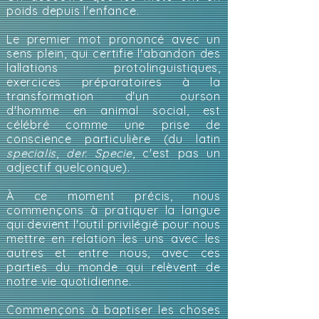
poids depuis l'enfance.
Le premier mot prononcé avec un
sens plein, qui certifie l'abandon des
lallations protolinguistiques,
exercices préparatoires à la
transformation d'un ourson
d'homme en animal social, est
célébré comme une prise de
conscience particulière (du latin
specialis
,
der. Specie
, c'est pas un
adjectif quelconque).
À ce moment précis, nous
commençons à pratiquer la langue
qui devient l'outil privilégié pour nous
mettre en relation les uns avec les
autres et entre nous, avec ces
parties du monde qui relèvent de
notre vie quotidienne.​
Commençons à baptiser les choses