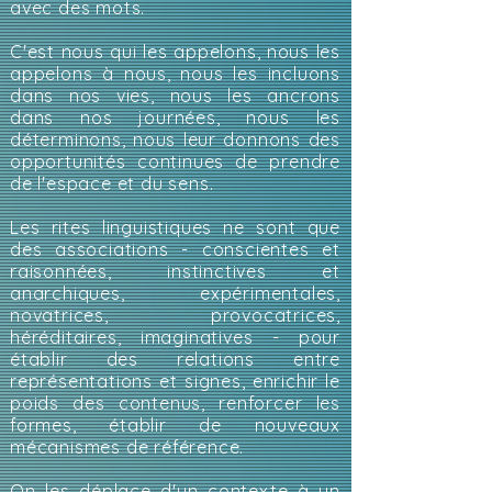
avec des mots.
C'est nous qui les appelons, nous les
appelons à nous, nous les incluons
dans nos vies, nous les ancrons
dans nos journées, nous les
déterminons, nous leur donnons des
opportunités continues de prendre
de l'espace et du sens.
Les rites linguistiques ne sont que
des associations - conscientes et
raisonnées, instinctives et
anarchiques, expérimentales,
novatrices, provocatrices,
héréditaires, imaginatives - pour
établir des relations entre
représentations et signes, enrichir le
poids des contenus, renforcer les
formes, établir de nouveaux
mécanismes de référence.
On les déplace d'un contexte à un