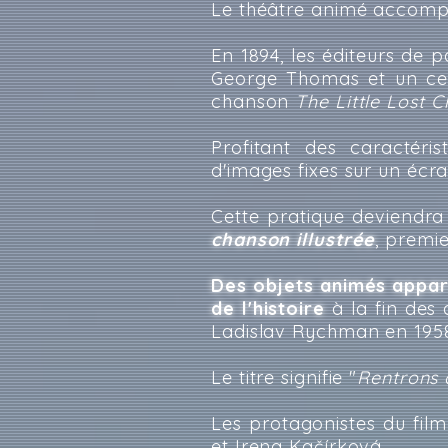
Le théâtre animé accompa
En 1894, les éditeurs de 
George Thomas et un cer
chanson
The Little Lost C
Profitant des caractéri
d'images fixes sur un éc
Cette pratique deviendr
chanson illustrée
, premi
Des objets animés appar
de l'histoire
à la fin des
Ladislav Rychman en 195
Le titre signifie "
Rentrons 
Les protagonistes du film
et Irena Kačírková.