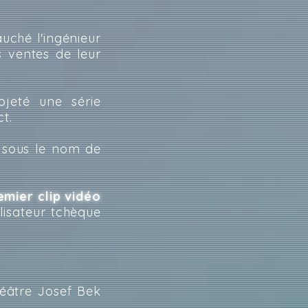
uché l'ingénieur
 ventes de leur
ojeté une série
t.
 sous le nom de
mier clip vidéo
lisateur tchèque
héâtre Josef Bek