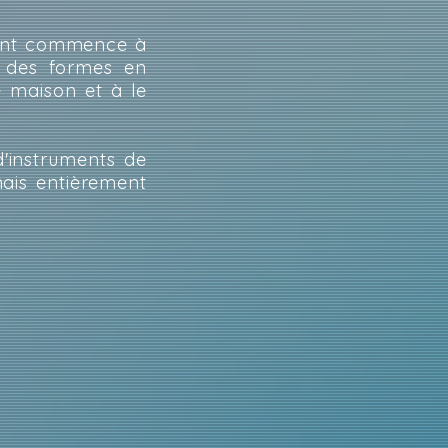
uvent commence à
r des formes en
e maison et à le
d'instruments de
mais entièrement