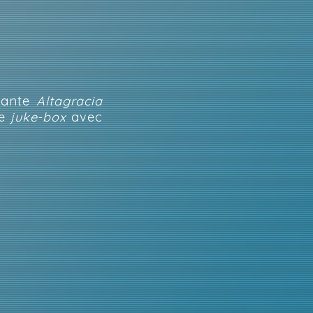
chante
Altagracia
le
juke-box
avec