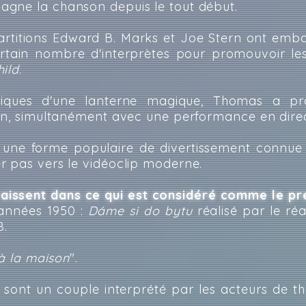
gne la chanson depuis le tout début.
partitions Edward B. Marks et Joe Stern ont emba
tain nombre d'interprètes pour promouvoir les
hild
.
stiques d'une lanterne magique, Thomas a pr
ran, simultanément avec une performance en direc
a une forme populaire de divertissement connue
er pas vers le vidéoclip moderne.
aissent dans ce qui est considéré comme le pre
 années 1950 :
Dáme si do bytu
réalisé par le réa
8.
à la maison
".
 sont un couple interprété par les acteurs de t