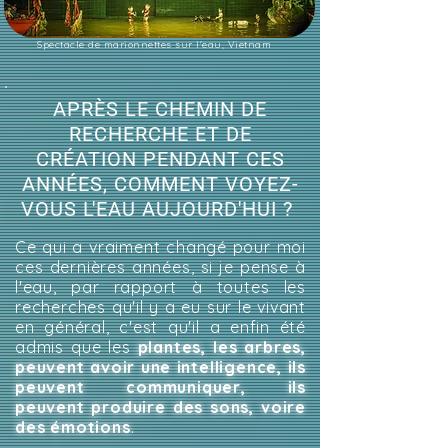
Spectacle de marionnettes sur l'eau, Vietnam
APRÈS LE CHEMIN DE
RECHERCHE ET DE
CRÉATION PENDANT CES
ANNÉES, COMMENT VOYEZ-
VOUS L'EAU AUJOURD'HUI ?
Ce qui a vraiment changé pour moi
ces dernières années, si je pense à
l'eau, par rapport à toutes les
recherches qu'il y a eu sur le vivant
en général, c'est qu'il a enfin été
admis que les
plantes, les arbres,
peuvent avoir une intelligence, ils
peuvent communiquer, ils
peuvent produire des sons, voire
des émotions
.