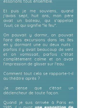
essorions tous ensemble.
Et puis je me souviens, quand
j'avais sept, huit ans, mon père
avait un bateau, qui s'appelait
Tuuli
, ce qui signifie "le feu".
On pouvait y dormir, on pouvait
faire des excursions dans les îles
en y dormant une ou deux nuits :
parfois il y avait beaucoup de vent
et on vomissait, parfois c'était
complètement calme et on avait
l'impression de glisser sur l'eau.
Comment tout cela se rapporte-t-il
au théâtre après ?
Je pense que c'était un
déclencheur de toute façon.
Quand je suis arrivée à Paris en
1985, il y avait
une exposition de