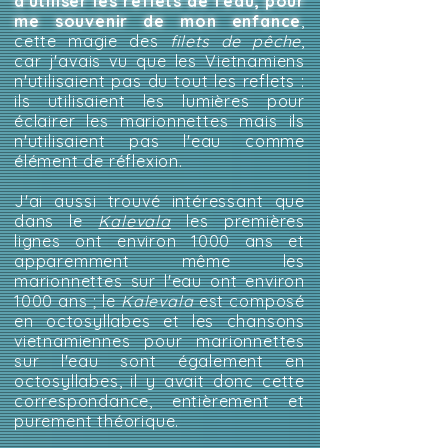
d'utiliser les reflets de l'eau, pour
me souvenir de mon enfance
,
cette magie des
filets de pêche
,
car j'avais vu que les Vietnamiens
n'utilisaient pas du tout les reflets :
ils utilisaient les lumières pour
éclairer les marionnettes mais ils
n'utilisaient pas l'eau comme
élément de réflexion.
J'ai aussi trouvé intéressant que
dans le
Kalevala
les premières
lignes ont environ 1000 ans et
apparemment même les
marionnettes sur l'eau ont environ
1000 ans ; le
Kalevala
est composé
en octosyllabes et les chansons
vietnamiennes pour marionnettes
sur l'eau sont également en
octosyllabes, il y avait donc cette
correspondance, entièrement et
purement théorique.