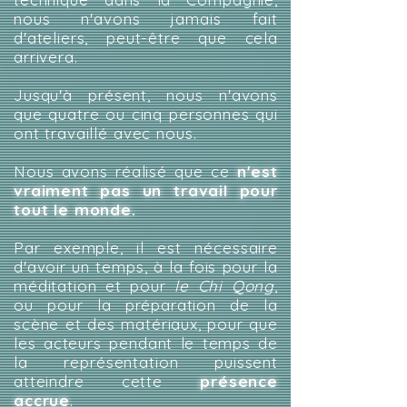
nous n'avons jamais fait
d'ateliers, peut-être que cela
arrivera.
Jusqu'à présent, nous n'avons
que quatre ou cinq personnes qui
ont travaillé avec nous.
Nous avons réalisé que ce
n'est
vraiment pas un travail pour
tout le monde.
Par exemple, il est nécessaire
d'avoir un temps, à la fois pour la
méditation et pour
le Chi Qong
,
ou pour la préparation de la
scène et des matériaux, pour que
les acteurs pendant le temps de
la représentation puissent
atteindre cette
présence
accrue
.