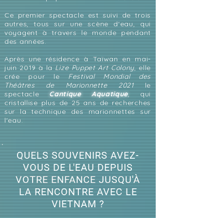
Ce premier spectacle est suivi de trois
autres, tous sur une scène d'eau, qui
voyagent à travers le monde pendant
des années.
Après une résidence à Taïwan en mai-
juin 2019 à la
Lize Puppet Art Colony
, elle
crée pour le
Festival Mondial des
Théâtres de Marionnette 2021
le
spectacle
Cantique Aquatique
, qui
cristallise plus de 25 ans de recherches
sur la technique des marionnettes sur
l'eau.
QUELS SOUVENIRS AVEZ-
VOUS DE L'EAU DEPUIS
VOTRE ENFANCE JUSQU'À
LA RENCONTRE AVEC LE
VIETNAM ?