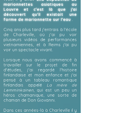
marionnettes asiatiques au
Louvre et c'est là que j'ai
découvert qu'il existait une
forme de marionnette sur l'eau
.
Cinq ans plus tard j'entrais à l'école
de Charleville, où j'ai pu voir
plusieurs vidéos de performances
vietnamiennes, et à Reims j'ai pu
voir un spectacle vivant.
Lorsque nous avons commencé à
travailler sur le projet de fin
d'études, j'ai regardé l'histoire
finlandaise et mon enfance et j'ai
pensé à un tableau romantique
finlandais appelé
La mère de
Lemminkainen
, qui est un peu un
héros chamanique, une sorte de
chaman de Don Giovanni.
Dans ces années-là à Charleville il y