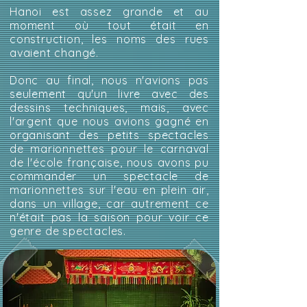
Hanoi est assez grande et au
moment où tout était en
construction, les noms des rues
avaient changé.
Donc au final, nous n'avions pas
seulement qu'un livre avec des
dessins techniques, mais, avec
l'argent que nous avions gagné en
organisant des petits spectacles
de marionnettes pour le carnaval
de l'école française, nous avons pu
commander un spectacle de
marionnettes sur l'eau en plein air,
dans un village, car autrement ce
n'était pas la saison pour voir ce
genre de spectacles.