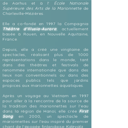
de
Aarhus et à l'
École Nationale
Supérieure des Arts de la Marionnette
de
Charleville-Mézières.
Elle a co-fondé en 1997 la Compagnia
Théâtre d'Illusia-Aurora
, actuellement
basée à Rouen, en Nouvelle Aquitaine,
France.
Depuis, elle a créé une vingtaine de
spectacles, réalisant plus de 1000
représentations dans le monde, tant
dans des théâtres et festivals de
renommée internationale que dans des
lieux non conventionnels ou dans des
espaces publics tels que jardins
propices aux marionnettes aquatiques.
Après un voyage au Vietnam en 1997
pour aller à la rencontre de la source de
la tradition des marionnettes sur l'eau
dans la région de Hanoï, elle crée
First
Song
en 2000
,
un spectacle de
marionnettes sur l'eau inspiré du premier
chant de l'épopée finlandaise
Kalevala
.