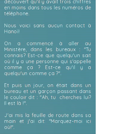
découvert qu'il y avait trois chiffres
en moins dans tous les numéros de
téléphone.
Nous voici sans aucun contact à
Hanoï!
On a commencé à aller au
Ministère, dans les bureaux : "Tu
connais? Est-ce que quelqu'un sait
où il y a une personne qui s'appelle
comme ça ? Est-ce qu'il y a
quelqu'un comme ça ?".
Et puis un jour, on était dans un
bureau et un garçon passant dans
le couloir dit : "Ah, tu cherches lui?
Il est là !".
J'ai mis la feuille de route dans sa
main et j'ai dit: "Marquez-moi ici
où!".