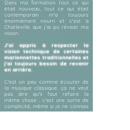
Dans ma formation tout ce qui
était nouveau, tout ce qui était
contemporain m'a toujours
énormément nourri et c'est à
Charleville que j'ai pu réviser ma
vision.
J'ai appris à respecter la
vision technique de certaines
marionnettes traditionnelles et
j'ai toujours besoin de revenir
en arrière.
C'est un peu comme écouter de
la musique classique, ça ne veut
pas dire qu'il faut refaire la
même chose : c'est une sorte de
complicité, même si je ne connais
pas ces gens et que je n'ai pas
gardé de liens vivants avec les
marionnettistes vietnamiens, c'est