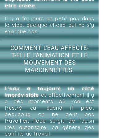
être créée.
Il y a toujours un petit pas dans
le vide, quelque chose qui ne s'y
explique pas.
COMMENT L'EAU AFFECTE-
T-ELLE L'ANIMATION ET LE
MOUVEMENT DES
MARIONNETTES
L'eau a toujours un côté
imprévisible
et effectivement il y
a des moments où l'on est
frustré car quand il pleut
beaucoup on ne peut pas
travailler, l'eau surgit de façon
très autoritaire, ça génère des
conflits au travail.