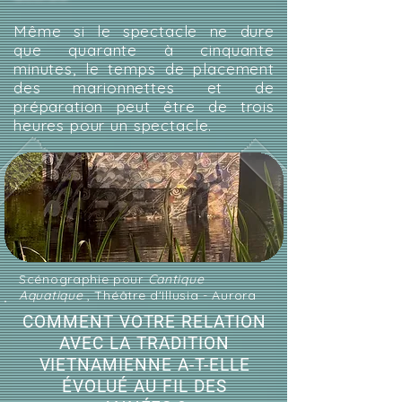
Même si le spectacle ne dure
que quarante à cinquante
minutes, le temps de placement
des marionnettes et de
préparation peut être de trois
heures pour un spectacle.
Scénographie pour
Cantique
Aquatique
, Théâtre d'Illusia - Aurora
COMMENT VOTRE RELATION
AVEC LA TRADITION
VIETNAMIENNE A-T-ELLE
ÉVOLUÉ AU FIL DES