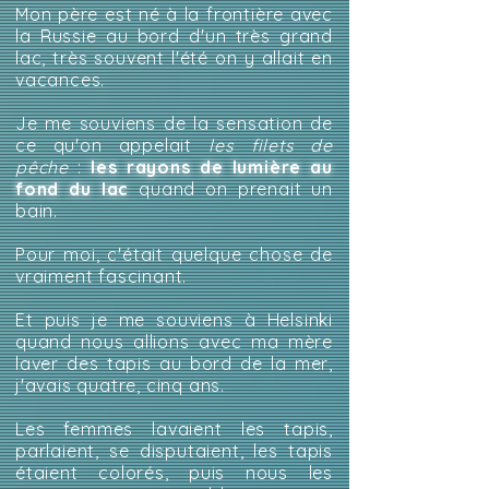
Mon père est né à la frontière avec
la Russie au bord d'un très grand
lac, très souvent l'été on y allait en
vacances.
Je me souviens de la sensation de
ce qu'on appelait
les filets de
pêche
:
les rayons de lumière au
fond du lac
quand on prenait un
bain.
Pour moi, c'était quelque chose de
vraiment fascinant.
Et puis je me souviens à Helsinki
quand nous allions avec ma mère
laver des tapis au bord de la mer,
j'avais quatre, cinq ans.
Les femmes lavaient les tapis,
parlaient, se disputaient, les tapis
étaient colorés, puis nous les