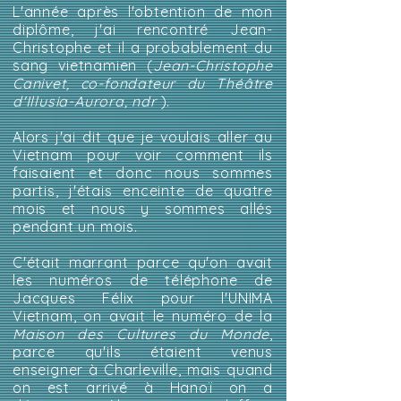
L'année après l'obtention de mon
diplôme, j'ai rencontré Jean-
Christophe et il a probablement du
sang vietnamien (
Jean-Christophe
Canivet, co-fondateur du Théâtre
d'Illusia-Aurora, ndr
).
Alors j'ai dit que je voulais aller au
Vietnam pour voir comment ils
faisaient et donc nous sommes
partis, j'étais enceinte de quatre
mois et nous y sommes allés
pendant un mois.
C'était marrant parce qu'on avait
les numéros de téléphone de
Jacques Félix pour l'UNIMA
Vietnam, on avait le numéro de la
Maison des Cultures du Monde
,
parce qu'ils étaient venus
enseigner à Charleville, mais quand
on est arrivé à Hanoï on a