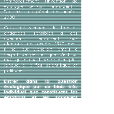
temporellement l’invention de
écologie, certains répondent :
"Je crois au début des années
2000...".
Ceux qui viennent de familles
engagées, sensibles à ces
questions, remontent aux
alentours des années 1970, mais
il ne leur viendrait jamais à
l'esprit de penser que c'est un
mot qui a une histoire bien plus
longue, à la fois scientifique et
politique.
Entrer dans la question
écologique par ce biais très
individuel que constituent les
émotions et les souvenirs
personnels est justement pour
moi une manière de poser,
ensuite, la question des enjeux