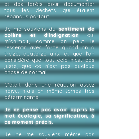
et des forêts pour documenter
tous les déchets qui étaient
répandus partout.
Je me souviens du
sentiment de
colère et d'indignation
qui
m’animait, comme on peut le
ressentir avec force quand on a
treize, quatorze ans, et que l’on
considère que tout cela n’est pas
juste, que ce n’est pas quelque
chose de normal.
C’était donc une réaction assez
naïve, mais en même temps très
déterminante.
Je ne pense pas avoir appris le
mot écologie, sa signification, à
ce moment précis.
Je ne me souviens même pas