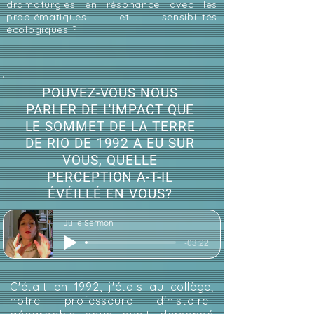
dramaturgies en résonance avec les
problématiques et sensibilités
écologiques ?
POUVEZ-VOUS NOUS
PARLER DE L'IMPACT QUE
LE SOMMET DE LA TERRE
DE RIO DE 1992 A EU SUR
VOUS, QUELLE
PERCEPTION A-T-IL
ÉVÉILLÉ EN VOUS?
Julie Sermon
-03:22
C'était en 1992, j'étais au collège;
notre professeure d'histoire-