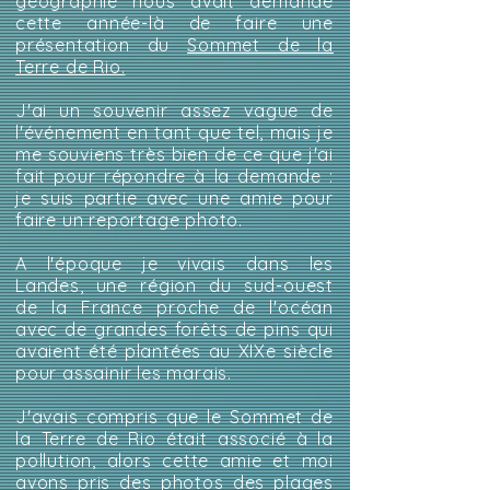
géographie nous avait demandé
cette année-là de faire une
présentation du
Sommet de la
Terre de Rio.
J'ai un souvenir assez vague de
l'événement en tant que tel, mais je
me souviens très bien de ce que j'ai
fait pour répondre à la demande :
je suis partie avec une amie pour
faire un reportage photo.
A l'époque je vivais dans les
Landes, une région du sud-ouest
de la France proche de l'océan
avec de grandes forêts de pins qui
avaient été plantées au XIXe siècle
pour assainir les marais.
J'avais compris que le Sommet de
la Terre de Rio était associé à la
pollution, alors cette amie et moi
avons pris des photos des plages