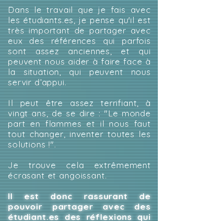
Dans le travail que je fais avec
les étudiants.es, je pense qu'il est
très important de partager avec
eux des références qui parfois
sont assez anciennes, et qui
peuvent nous aider à faire face à
la situation, qui peuvent nous
servir d’appui.
Il peut être assez terrifiant, à
vingt ans, de se dire : "Le monde
part en flammes et il nous faut
tout changer, inventer toutes les
solutions !".
Je trouve cela extrêmement
écrasant et angoissant.
Il est donc rassurant de
pouvoir partager avec des
étudiant.es des réflexions qui