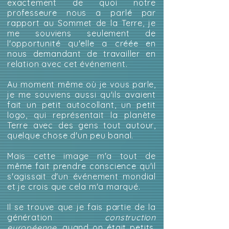
exactement de quoi notre
professeure nous a parlé par
rapport au Sommet de la Terre, je
me souviens seulement de
l'opportunité qu'elle a créée en
nous demandant de travailler en
relation avec cet événement.
Au moment même où je vous parle,
je me souviens aussi qu'ils avaient
fait un petit autocollant, un petit
logo, qui représentait la planète
Terre avec des gens tout autour,
quelque chose d'un peu banal.
Mais cette image m'a tout de
même fait prendre conscience qu'il
s'agissait d'un événement mondial
et je crois que cela m'a marqué.
Il se trouve que je fais partie de la
génération
construction
européenne
, quand on était petits,