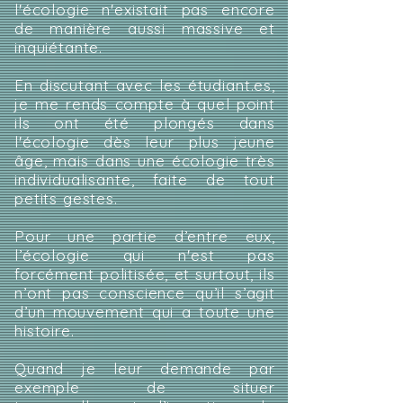
l'écologie n'existait pas encore
de manière aussi massive et
inquiétante.
En discutant avec les étudiant.es,
je me rends compte à quel point
ils ont été plongés dans
l'écologie dès leur plus jeune
âge, mais dans une écologie très
individualisante, faite de tout
petits gestes.
Pour une partie d’entre eux,
l’écologie qui n'est pas
forcément politisée, et surtout, ils
n’ont pas conscience qu’il s’agit
d’un mouvement qui a toute une
histoire.
Quand je leur demande par
exemple de situer