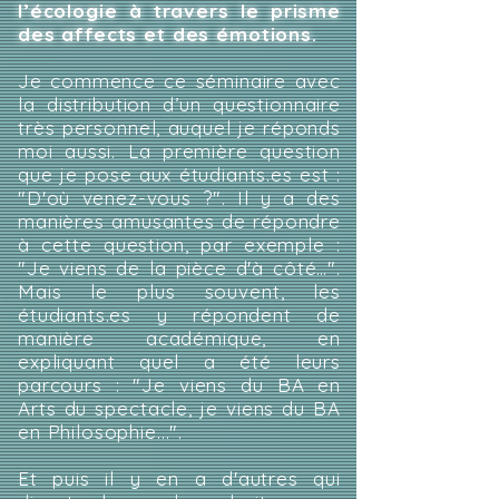
l’écologie à travers le prisme
des affects et des émotions.
Je commence ce séminaire avec
la distribution d’un questionnaire
très personnel, auquel je réponds
moi aussi. La première question
que je pose aux étudiants.es est :
"D'où venez-vous ?". Il y a des
manières amusantes de répondre
à cette question, par exemple :
"Je viens de la pièce d'à côté…".
Mais le plus souvent, les
étudiants.es y répondent de
manière académique, en
expliquant quel a été leurs
parcours : "Je viens du BA en
Arts du spectacle, je viens du BA
en Philosophie...".
Et puis il y en a d'autres qui