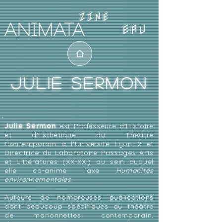
EAU
JULIE SERMON
Julie Sermon
est Professeure d'Histoire
et d'Esthétique du Théâtre
Contemporain à l'Université Lyon 2 et
Directrice du Laboratoire Passages Arts
et Littératures (XX-XXI) au sein duquel
elle co-anime l’axe
Humanités
environnementales
.
Auteure de nombreuses publications
dont beaucoup spécifiques au théâtre
de marionnettes contemporain,