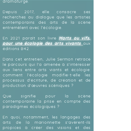
dramaturge.
Depuis 2017, elle consacre ses
recherches au dialogue que les artistes
contemporains des arts de la scène
entremêlent avec l'écologie.
En 2021 paraît son livre
Morts ou vifs,
pour une écologie des arts vivants
aux
éditions B42.
Dans cet entretien, Julie Sermon retrace
le parcours qui l'a amenée à s'intéresser
aux liens entre arts viants et écologie:
comment l'écologie modifie-t-elle les
processus d'écriture, de création et de
production d'œuvres scéniques ?
Que signifie pour la scène
contemporaine la prise en compte des
paradigmes écologiques ?
En quoi, notamment, les langages des
arts de la marionnette s'avèrent-ils
propices à créer des visions et des