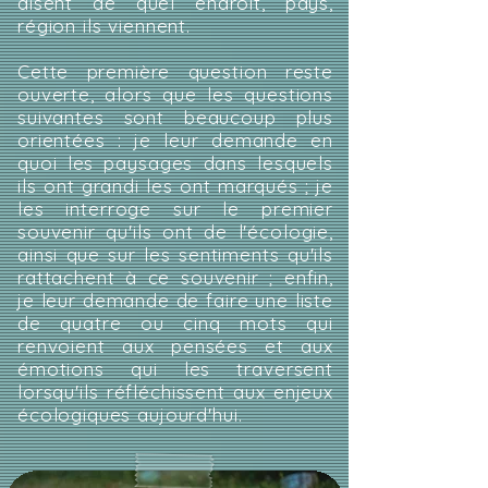
disent de quel endroit, pays,
région ils viennent.
Cette première question reste
ouverte, alors que les questions
suivantes sont beaucoup plus
orientées : je leur demande en
quoi les paysages dans lesquels
ils ont grandi les ont marqués ; je
les interroge sur le premier
souvenir qu'ils ont de l'écologie,
ainsi que sur les sentiments qu'ils
rattachent à ce souvenir ; enfin,
je leur demande de faire une liste
de quatre ou cinq mots qui
renvoient aux pensées et aux
émotions qui les traversent
lorsqu'ils réfléchissent aux enjeux
écologiques aujourd'hui.