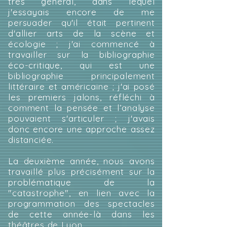
très général, dans lequel
j'essayais encore de me
persuader qu'il était pertinent
d'allier arts de la scène et
écologie ; j'ai commencé à
travailler sur la bibliographie
éco-critique, qui est une
bibliographie principalement
littéraire et américaine ; j'ai posé
les premiers jalons, réfléchi à
comment la pensée et l’analyse
pouvaient s'articuler ; j'avais
donc encore une approche assez
distanciée.
La deuxième année, nous avons
travaillé plus précisément sur la
problématique de la
"catastrophe", en lien avec la
programmation des spectacles
de cette année-là dans les
théâtres de Lyon.