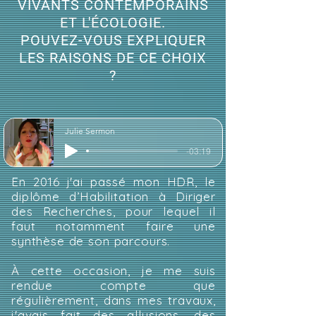
VIVANTS CONTEMPORAINS
ET L'ÉCOLOGIE.
POUVEZ-VOUS EXPLIQUER
LES RAISONS DE CE CHOIX
?
Julie Sermon
-03:19
En 2016 j'ai passé mon HDR, le
diplôme d’Habilitation à Diriger
des Recherches, pour lequel il
faut notamment faire une
synthèse de son parcours.
À cette occasion, je me suis
rendue compte que
régulièrement, dans mes travaux,
j'avais fait des allusions, des