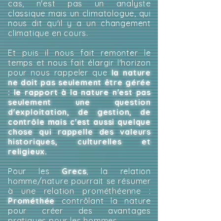
cas, n'est pas un analyste
classique mais un climatologue, qui
nous dit qu'il y a un changement
climatique en cours.
Et puis il nous fait remonter le
temps et nous fait élargir l'horizon
pour nous rappeler que
la nature
ne doit pas seulement être gérée
: le rapport à la nature n'est pas
seulement une question
d'exploitation, de gestion, de
contrôle mais c'est aussi quelque
chose qui rappelle des valeurs
historiques, culturelles et
religieux.
Pour les
Grecs
, la relation
homme/nature pourrait se résumer
à une relation prométhéenne :
Prométhée
contrôlant la nature
pour créer des avantages
pratiques pour les hommes.