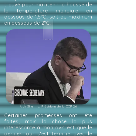
trouvé pour maintenir la hausse de
la température mondiale en
dessous de 1,5°C, soit au maximum
en dessous de 2°C.
Alok Sharma, Président de la COP 26
Certaines promesses ont été
faites, mais la chose la plus
intéressante à mon avis est que le
dernier jour s'est terminé avec le