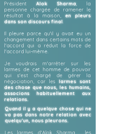
Président
Alok Sharma
, la
personne chargée de ramener le
résultat à la maison,
en pleurs
dans son discours final
.
Il pleure parce qu'il y avait eu un
changement dans certains mots de
l'accord qui a réduit la force de
l'accord lui-même.
Je voudrais m'arrêter sur les
larmes de cet homme de pouvoir
qui s'est chargé de gérer la
négociation, car les
larmes sont
des chose que nous, les humains,
associons habituellement aux
relations.
Quand il y a quelque chose qui ne
va pas dans notre relation avec
quelqu'un, nous pleurons.
Les larmes d'Alok Sharma, les