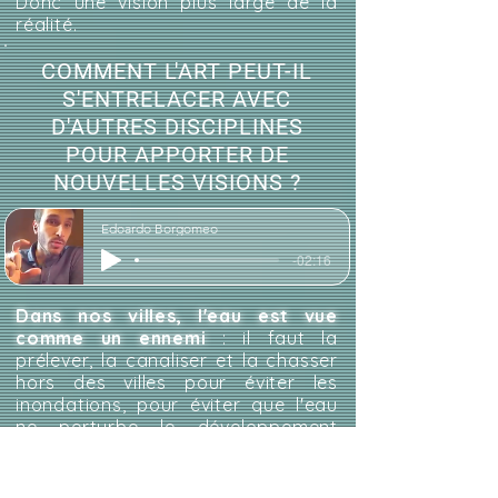
Donc une vision plus large de la
réalité.
COMMENT L'ART PEUT-IL
S'ENTRELACER AVEC
D'AUTRES DISCIPLINES
POUR APPORTER DE
NOUVELLES VISIONS ?
Edoardo Borgomeo
-02:16
Dans nos villes, l'eau est vue
comme un ennemi
: il faut la
prélever, la canaliser et la chasser
hors des villes pour éviter les
inondations, pour éviter que l'eau
ne perturbe le développement
régulier des activités urbaines, des
transports et des échanges de
marchandises.