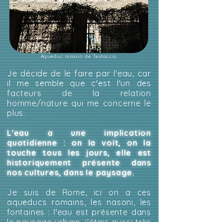
Aqueduc romain de Testaccio.
Je décide de le faire par l'eau, car
il me semble que c'est l'un des
facteurs de la relation
homme/nature qui me concerne le
plus.
L'eau a une implication
quotidienne : on la voit, on la
touche tous les jours, elle est
historiquement présente dans
nos cultures, dans le paysage.
Je suis de Rome, ici on a ces
aqueducs romains, les nasoni, les
fontaines : l'eau est présente dans