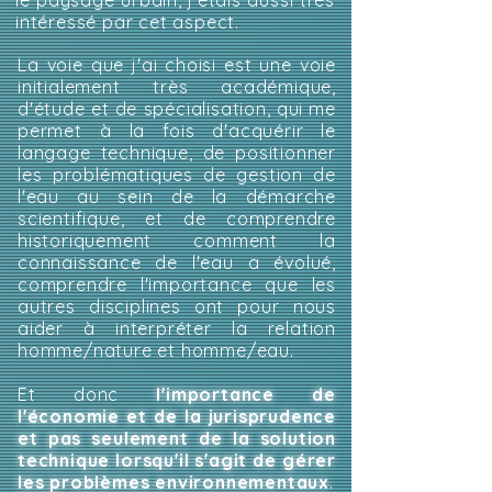
le paysage urbain, j'étais aussi très
intéressé par cet aspect.
​La voie que j'ai choisi est une voie
initialement très académique,
d'étude et de spécialisation, qui me
permet à la fois d'acquérir le
langage technique, de positionner
les problématiques de gestion de
l'eau au sein de la démarche
scientifique, et de comprendre
historiquement comment la
connaissance de l'eau a évolué,
comprendre l'importance que les
autres disciplines ont pour nous
aider à interpréter la relation
homme/nature et homme/eau.
Et donc
l'importance de
l'économie et de la jurisprudence
et pas seulement de la solution
technique lorsqu'il s'agit de gérer
les problèmes environnementaux
.