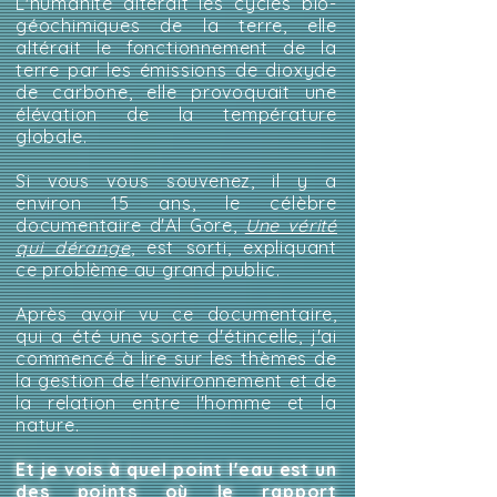
L'humanité altérait les cycles bio-
géochimiques de la terre, elle
altérait le fonctionnement de la
terre par les émissions de dioxyde
de carbone, elle provoquait une
élévation de la température
globale.
Si vous vous souvenez, il y a
environ 15 ans, le célèbre
documentaire d'Al Gore,
Une vérité
qui dérange
, est sorti, expliquant
ce problème au grand public.
Après avoir vu ce documentaire,
qui a été une sorte d'étincelle, j'ai
commencé à lire sur les thèmes de
la gestion de l'environnement et de
la relation entre l'homme et la
nature.
Et je vois à quel point l'eau est un
des points où le rapport