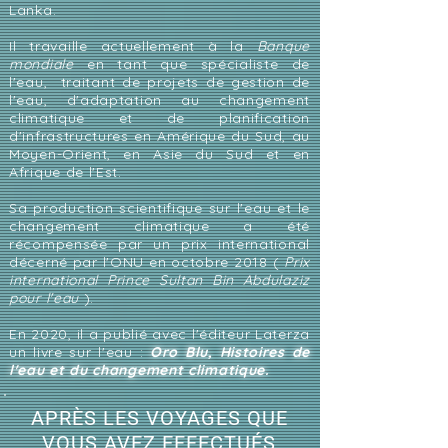
Lanka.
Il travaille actuellement à la
Banque
mondiale
en tant que spécialiste de
l'eau,
traitant de projets de gestion de
l'eau, d'adaptation au changement
climatique et de planification
d'infrastructures en Amérique du Sud, au
Moyen-Orient, en Asie du Sud et en
Afrique de l'Est.
Sa production scientifique sur l'eau et le
changement climatique a été
récompensée par un prix international
décerné par l'ONU en octobre 2018 (
Prix
international Prince Sultan Bin Abdulaziz
pour l'eau
).
En 2020, il a publié avec l'éditeur Laterza
un livre sur l'eau :
Oro Blu, Histoires de
l'eau et du changement climatique.
APRÈS LES VOYAGES QUE
VOUS AVEZ EFFECTUÉS