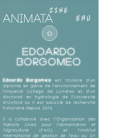
EAU
EDOARDO
BORGOMEO
Edoardo Borgomeo
est titulaire d'un
diplôme en génie de l'environnement de
l'Imperial College de Londres et d'un
doctorat en hydrologie de l'Université
d'Oxford où il est associé de recherche
honoraire depuis 2016.
Il a collaboré avec l'
Organisation des
Nations Unies pour l'alimentation et
l'agriculture
(FAO) et l'
Institut
International de gestion de l'eau
au Sri