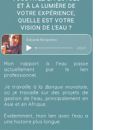
ET À LA LUMIÈRE DE
VOTRE EXPÉRIENCE,
QUELLE EST VOTRE
VISION DE L'EAU ?
Edoardo Borgomeo
-03:41
Mon rapport à l'eau passe
actuellement par le lien
professionnel.
Je travaille à la
Banque mondiale
,
où je travaille sur des projets de
gestion de l'eau, principalement en
Asie et en Afrique.
Évidemment, mon lien avec l'eau a
une histoire plus longue.