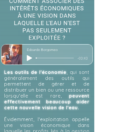
COMMENT ASSOCIER DES
INTÉRÊTS ÉCONOMIQUES
À UNE VISION DANS
LAQUELLE L'EAU N'EST
PAS SEULEMENT
EXPLOITÉE ?
Edoardo Borgomeo
-03:43
Les outils de l'économie
, qui sont
généralement des outils qui
permettent de gérer et de
distribuer un bien ou une ressource
lorsqu'elle est rare,
peuvent
effectivement beaucoup aider
cette nouvelle vision de l'eau.
Évidemment, l'exploitation appelle
une vision économique dans
laquelle les profits liés à la gestion