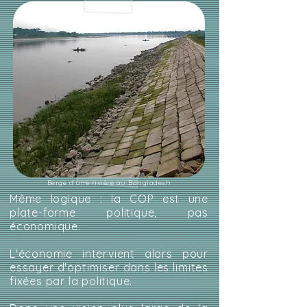
Berge d'une rivière au Bangladesh
Même logique : la COP est une
plate-forme politique, pas
économique.
L'économie intervient alors pour
essayer d'optimiser dans les limites
fixées par la politique.