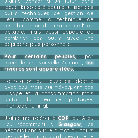
J'aime penser à un futur dans
lequel la société pourra utiliser des
outils techniques de gestion de
l'eau, comme la technique de
distribution ou d'épuration de l'eau
potable, mais aussi capable de
combiner ces outils avec une
approche plus personnelle.
Pour certains peuples,
par
exemple en Nouvelle-Zélande,
les
rivières sont apparentées.
La relation au fleuve est décrite
avec des mots qui n'évoquent pas
l'usage et la consommation mais
plutôt la mémoire partagée,
l'héritage familial.
J'aime me référer à
COP
,
qui A eu
lieu récemment à
Glasgow
, les
négociations sur le climat au cours
desquelles un accord devait être