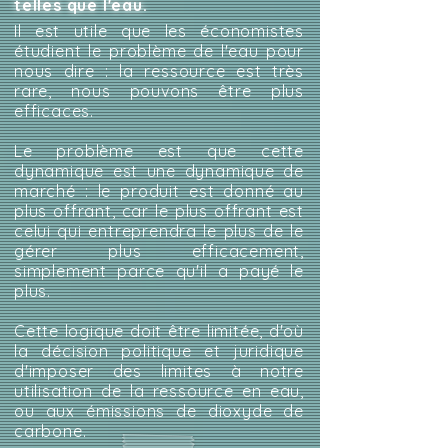
telles que l'eau.
Il est utile que les économistes
étudient le problème de l'eau pour
nous dire : la ressource est très
rare, nous pouvons être plus
efficaces.
Le problème est que cette
dynamique est une dynamique de
marché : le produit est donné au
plus offrant, car le plus offrant est
celui qui entreprendra le plus de le
gérer plus efficacement,
simplement parce qu'il a payé le
plus.
Cette logique doit être limitée, d'où
la décision politique et juridique
d'imposer des limites à notre
utilisation de la ressource en eau,
ou aux émissions de dioxyde de
carbone.