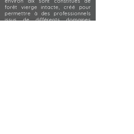
environ dix sont constitués de
forêt vierge intacte, créé pour
permettre à des professionnels
issus de différents domaines
artistiques de vivre à plein
temps, avec pour objectifs
l'amélioration humaine et
artistique et l'approfondissement
des relations interpersonnelles et
avec l'environnement.
Notre voyage se termine en
Argentine, où nous sommes
accueillies par Julia Sigliano,
Luciana Maccaroni et Laura
Khalloub, marionnettistes,
scénographes et artisanes,
toutes nées à Lincoln, dans la
province de Buenos Aires, qui
ont créé en 2019 AMALas, un
groupe indépendant de femmes
de différents âges, professions et